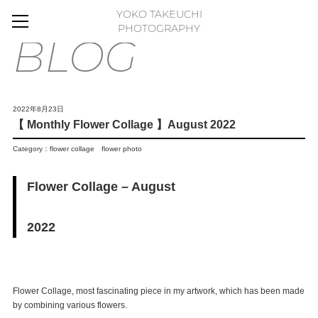
YOKO TAKEUCHI
HOME
PHOTOGRAPHY
BLOG
BLOG
MOVIE
WORKS
2022年8月23日
【 Monthly Flower Collage 】August 2022
GALLERY
Category：
flower collage
flower photo
FLOWER PHOTO ESSAY
ABOUT
Flower Collage – August
FLICKR
2022
CONTACT
ONLINE STORE
FLOWER ART PANEL
Flower Collage, most fascinating piece in my artwork, which has been made
by combining various flowers.