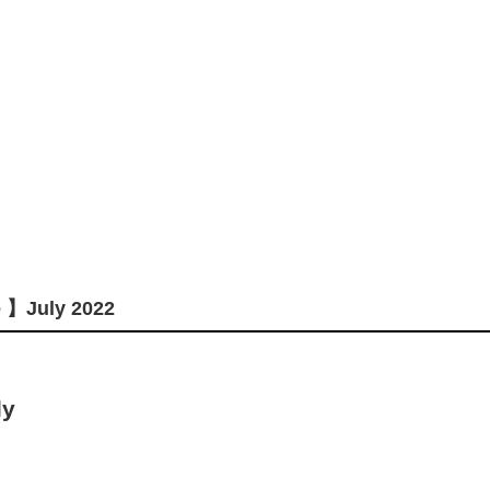
e 】July 2022
ly