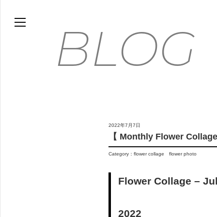
HOME
BLOG
BLOG
MOVIE
WORKS
GALLERY
FLOWER PHOTO ESSAY
2022年7月7日
ABOUT
【 Monthly Flower Collag
FLICKR
Category：
flower collage
flower photo
CONTACT
ONLINE STORE
Flower Collage – Ju
FLOWER ART PANEL
2022