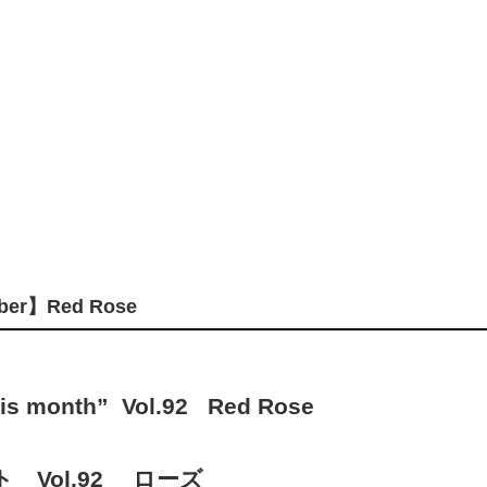
mber】Red Rose
this month” Vol.92 Red Rose
 Vol.92 ローズ