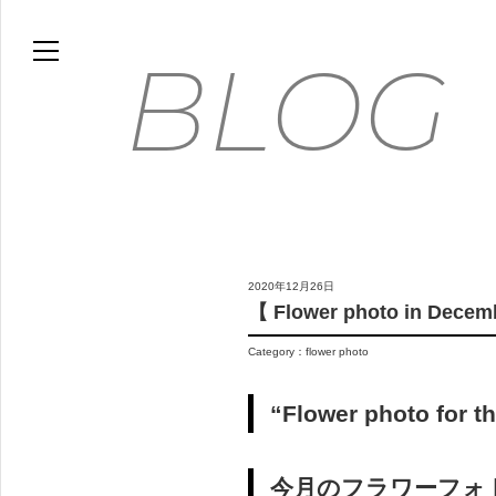
HOME
BLOG
BLOG
MOVIE
WORKS
GALLERY
FLOWER PHOTO ESSAY
2020年12月26日
ABOUT
【 Flower photo in Dece
FLICKR
Category：
flower photo
CONTACT
ONLINE STORE
“Flower photo for 
FLOWER ART PANEL
今月のフラワーフォト