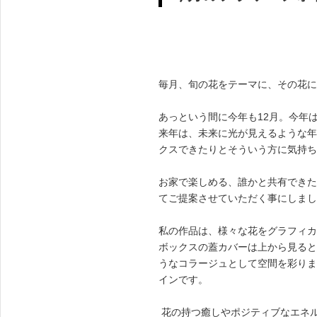
ENGLISH
FRENCH
JAPANESE
KOREAN
毎月、旬の花をテーマに、その花に合った
あっという間に今年も12月。今年
来年は、未来に光が見えるような年
クスできたりとそういう方に気持ち
お家で楽しめる、誰かと共有できた
てご提案させていただく事にしまし
私の作品は、様々な花をグラフィカ
ボックスの蓋カバーは上から見ると
うなコラージュとして空間を彩りま
インです。
花の持つ癒しやポジティブなエネ