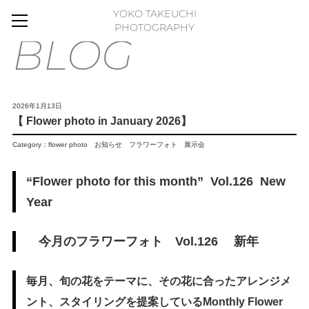
YOKO TAKEUCHI
HOME
PHOTOGRAPHY
BLOG
BLOG
MOVIE
WORKS
2026年1月13日
【 Flower photo in January 2026】
GALLERY
Category：
flower photo
お知らせ
フラワーフォト
展示会
FLOWER PHOTO ESSAY
ABOUT
“Flower photo for this month” Vol.126 New
FLICKR
Year
CONTACT
今月のフラワーフォト Vol.126 新年
ONLINE STORE
FLOWER ART PANEL
毎月、旬の花をテーマに、その花に合ったアレンジメ
ント、スタイリングを提案しているMonthly Flower