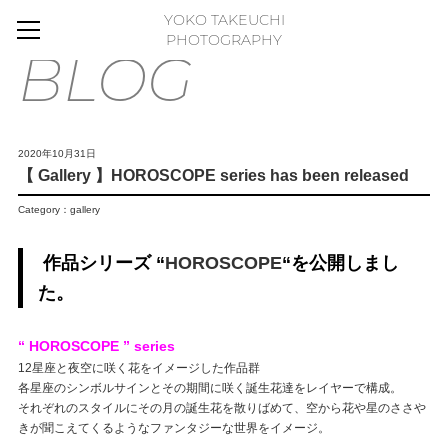
YOKO TAKEUCHI
HOME
PHOTOGRAPHY
BLOG
BLOG
MOVIE
WORKS
2020年10月31日
【 Gallery 】HOROSCOPE series has been released
GALLERY
Category：
gallery
FLOWER PHOTO ESSAY
ABOUT
作品シリーズ “
HOROSCOPE
“を公開しまし
FLICKR
た。
CONTACT
“ HOROSCOPE ” series
ONLINE STORE
12星座と夜空に咲く花をイメージした作品群
各星座のシンボルサインとその期間に咲く誕生花達をレイヤーで構成。
FLOWER ART PANEL
それぞれのスタイルにその月の誕生花を散りばめて、空から花や星のささや
きが聞こえてくるようなファンタジーな世界をイメージ。