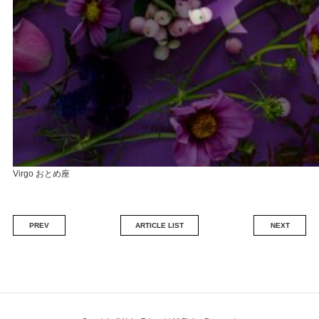
Virgo おとめ座
PREV
ARTICLE LIST
NEXT