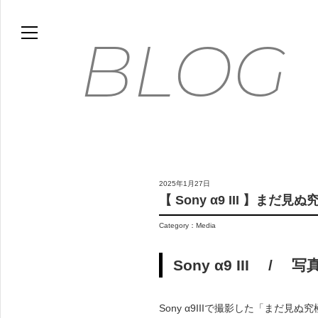
HOME
BLOG
BLOG
MOVIE
WORKS
GALLERY
FLOWER PHOTO ESSAY
2025年1月27日
ABOUT
【 Sony α9 III 】ま
FLICKR
Category：
Media
CONTACT
ONLINE STORE
Sony α9 III /
FLOWER ART PANEL
Sony α9IIIで撮影した「まだ見ぬ