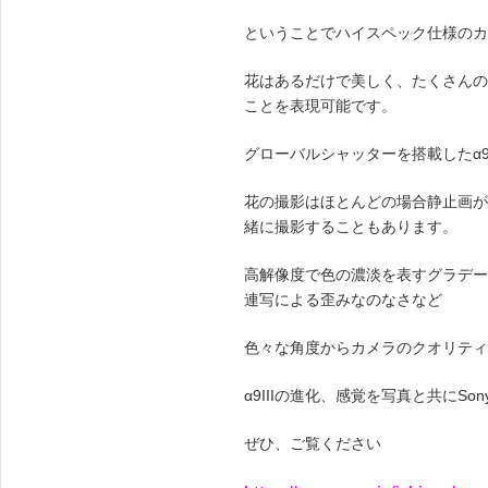
ENGLISH
ということでハイスペック仕様のカ
FRENCH
JAPANESE
花はあるだけで美しく、たくさんの
KOREAN
ことを表現可能です。
グローバルシャッターを搭載したα9
花の撮影はほとんどの場合静止画が
緒に撮影することもあります。
高解像度で色の濃淡を表すグラデー
連写による歪みなのなさなど
色々な角度からカメラのクオリティ
α9IIIの進化、感覚を写真と共にS
ぜひ、ご覧ください