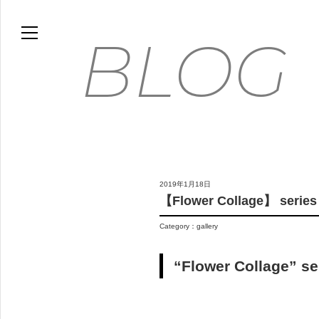
HOME
BLOG
BLOG
MOVIE
WORKS
GALLERY
FLOWER PHOTO ESSAY
2019年1月18日
ABOUT
【Flower Collage】 series
FLICKR
Category：
gallery
CONTACT
ONLINE STORE
“Flower Collag
FLOWER ART PANEL