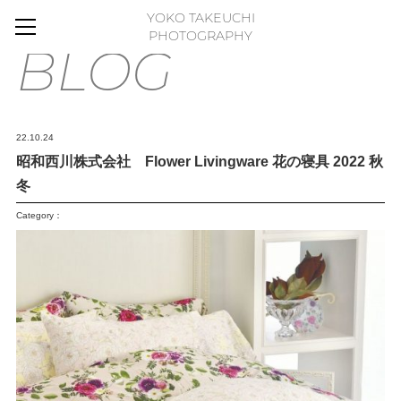
YOKO TAKEUCHI
HOME
PHOTOGRAPHY
BLOG
BLOG
MOVIE
WORKS
22.10.24
GALLERY
昭和西川株式会社 Flower Livingware 花の寝具 2022 秋
冬
FLOWER PHOTO ESSAY
Category：
ABOUT
FLICKR
CONTACT
ONLINE STORE
FLOWER ART PANEL