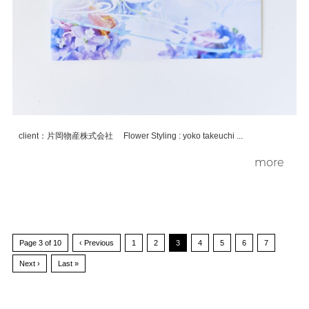
client：片岡物産株式会社 Flower Styling : yoko takeuchi ...
more
Page 3 of 10
‹ Previous
1
2
3
4
5
6
7
Next ›
Last »