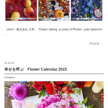
client：株式会社 大和 Flower Styling & some of Photos : yoko takeuchi
...
more
21.11.15
幸せを呼ぶ Flower Calendar 2022
Category：