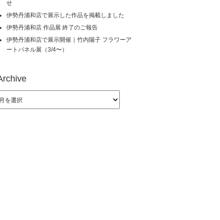
せ
伊勢丹浦和店で展示した作品を掲載しました
伊勢丹浦和店 作品展 終了のご報告
伊勢丹浦和店で展示開催｜竹内陽子 フラワーア
ートパネル展（3/4〜）
Archive
hive