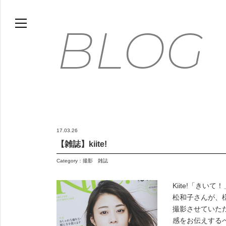
HOME
BLOG
BLOG
MOVIE
WORKS
GALLERY
FLOWER PHOTO ESSAY
17.03.26
ABOUT
【雑誌】kiite!
FLICKR
Category：
撮影
雑誌
CONTACT
Kiite!「きい
ONLINE STORE
松和子さんが、
FLOWER ART PANEL
撮影させていた
感をお伝えするべ