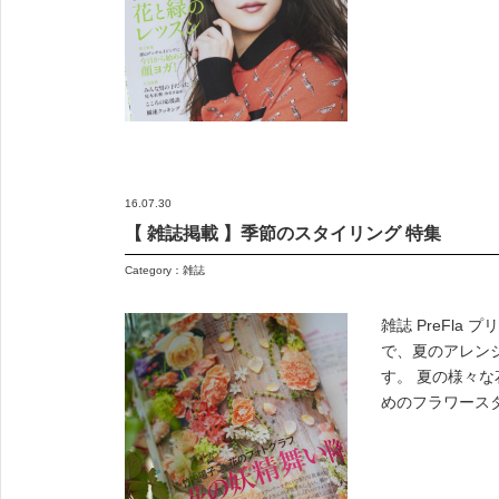
ENGLISH
FRENCH
JAPANESE
KOREAN
16.07.30
【 雑誌掲載 】季節のスタイリング 特集
Category：
雑誌
雑誌 PreFla 
で、夏のアレン
す。 夏の様々
めのフラワースタ