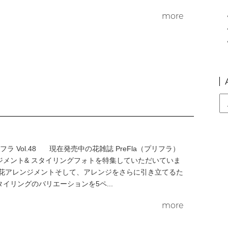
more
Arc
プリフラ Vol.48 現在発売中の花雑誌 PreFla（プリフラ）
ジメント& スタイリングフォトを特集していただいていま
な花アレンジメントそして、アレンジをさらに引き立てるた
イリングのバリエーションを5ペ...
more