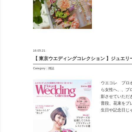
16.05.21
【 東京ウエディングコレクション 】ジュエリ
Category：
雑誌
ウエコレ プロ
ら女性へ、、プ
影させていただ
普段、花束をプ
生日や記念日じゃな