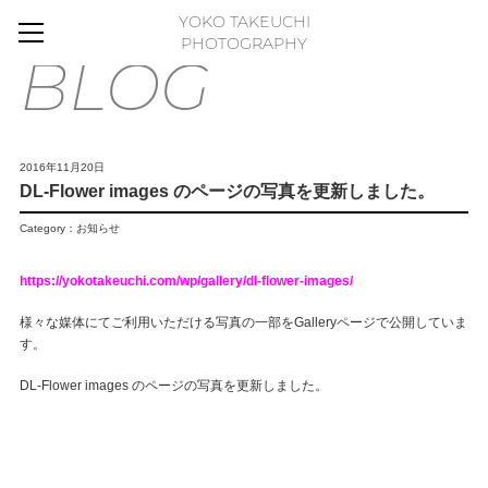
YOKO TAKEUCHI
HOME
PHOTOGRAPHY
BLOG
BLOG
MOVIE
WORKS
2016年11月20日
DL-Flower images のページの写真を更新しました。
GALLERY
Category：
お知らせ
FLOWER PHOTO ESSAY
ABOUT
https://yokotakeuchi.com/wp/gallery/dl-flower-images/
FLICKR
様々な媒体にてご利用いただける写真の一部をGalleryページで公開していま
す。
CONTACT
DL-Flower images のページの写真を更新しました。
ONLINE STORE
FLOWER ART PANEL