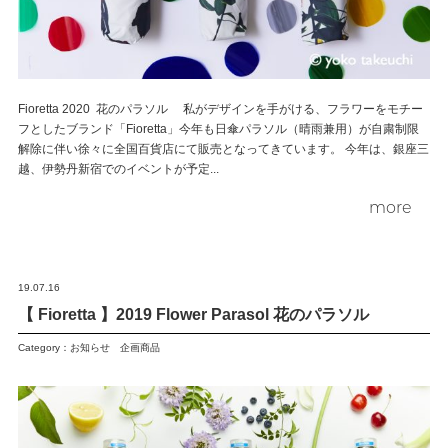
ENGLISH
FRENCH
JAPANESE
KOREAN
Fioretta 2020 花のパラソル 私がデザインを手がける、フラワーをモチー
フとしたブランド「Fioretta」今年も日傘パラソル（晴雨兼用）が自粛制限
解除に伴い徐々に全国百貨店にて販売となってきています。 今年は、銀座三
越、伊勢丹新宿でのイベントが予定...
more
19.07.16
【 Fioretta 】2019 Flower Parasol 花のパラソル
Category：
お知らせ
企画商品