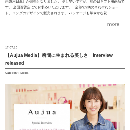
雨兼用日傘）が発売となりました。 少し早いですが、母の日ギフト用商品で
す。 全国百貨店にてお求めいただけます。 全部で9柄のそれぞれショー
ト、ロングのデザインで販売されます。 パッケージも華やかな花...
more
17.07.15
【Aujua Media】瞬間に生まれる美しさ Interview
released
Category：
Media