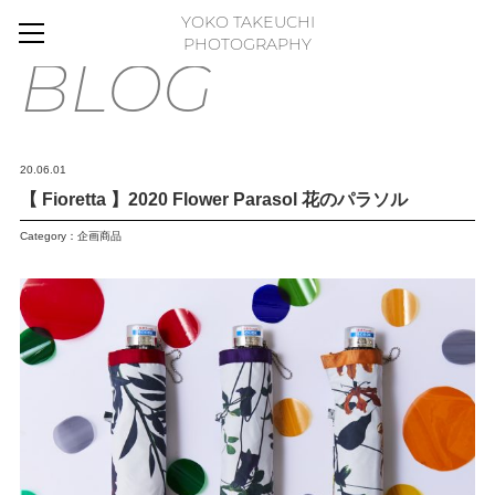
YOKO TAKEUCHI
HOME
PHOTOGRAPHY
BLOG
BLOG
MOVIE
WORKS
20.06.01
GALLERY
【 Fioretta 】2020 Flower Parasol 花のパラソル
FLOWER PHOTO ESSAY
Category：
企画商品
ABOUT
FLICKR
CONTACT
ONLINE STORE
FLOWER ART PANEL